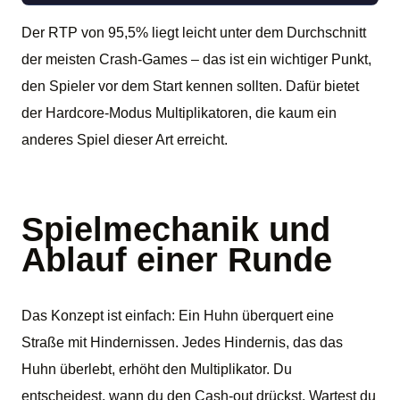
Der RTP von 95,5% liegt leicht unter dem Durchschnitt
der meisten Crash-Games – das ist ein wichtiger Punkt,
den Spieler vor dem Start kennen sollten. Dafür bietet
der Hardcore-Modus Multiplikatoren, die kaum ein
anderes Spiel dieser Art erreicht.
Spielmechanik und
Ablauf einer Runde
Das Konzept ist einfach: Ein Huhn überquert eine
Straße mit Hindernissen. Jedes Hindernis, das das
Huhn überlebt, erhöht den Multiplikator. Du
entscheidest, wann du den Cash-out drückst. Wartest du