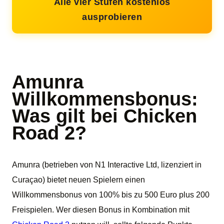
Alle vier Stufen kostenlos
ausprobieren
Amunra
Willkommensbonus:
Was gilt bei Chicken
Road 2?
Amunra (betrieben von N1 Interactive Ltd, lizenziert in
Curaçao) bietet neuen Spielern einen
Willkommensbonus von 100% bis zu 500 Euro plus 200
Freispielen. Wer diesen Bonus in Kombination mit