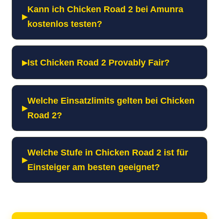
Kann ich Chicken Road 2 bei Amunra
▸
kostenlos testen?
▸
Ist Chicken Road 2 Provably Fair?
Welche Einsatzlimits gelten bei Chicken
▸
Road 2?
Welche Stufe in Chicken Road 2 ist für
▸
Einsteiger am besten geeignet?