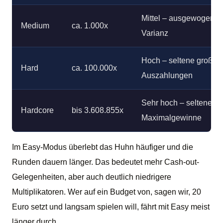
Mittel – ausgewogene
Medium
ca. 1.000x
Varianz
Hoch – seltene große
Hard
ca. 100.000x
Auszahlungen
Sehr hoch – seltene
Hardcore
bis 3.608.855x
Maximalgewinne
Im Easy-Modus überlebt das Huhn häufiger und die
Runden dauern länger. Das bedeutet mehr Cash-out-
Gelegenheiten, aber auch deutlich niedrigere
Multiplikatoren. Wer auf ein Budget von, sagen wir, 20
Euro setzt und langsam spielen will, fährt mit Easy meist
länger durch.